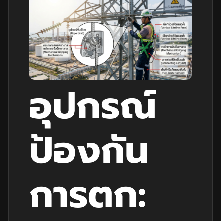
อุปกรณ์
ป้องกัน
การตก: