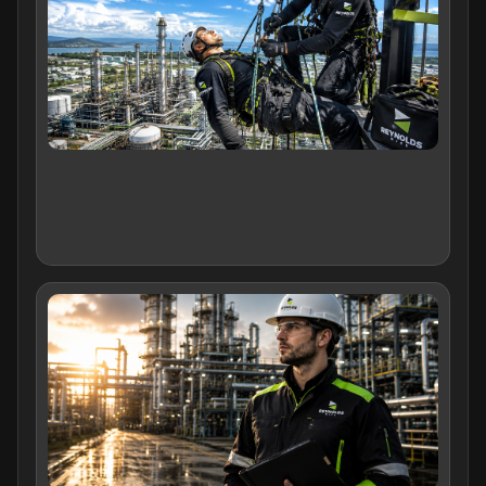
จากท
(Wo
Hei
Re
ขั้
สำค
องค
ต้อง
รักษ
พนั
06/
คุณ
ของผ
สมั
อบร
(เจ้า
คว
ปล
ในก
ทำง