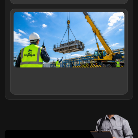
คว
ปลอ
การ
กับป
(เคร
ปฏิ
อย่
ปล
ลดอ
ในโ
อุต
31/