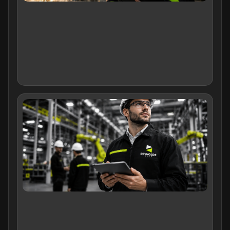
อะไ
ครบ
ระด
อัป
ล่าส
25
05/
จป.
งาน
คว
สำค
บริษ
อย่
บท
สำค
องค
คว
ข้าม
04/