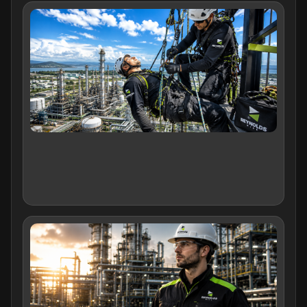
การ
เหล
จากท
(Wo
Hei
Re
ขั้
สำค
องค
ต้อง
รักษ
พนั
06/
คุณ
ของผ
สมั
อบร
(เจ้า
คว