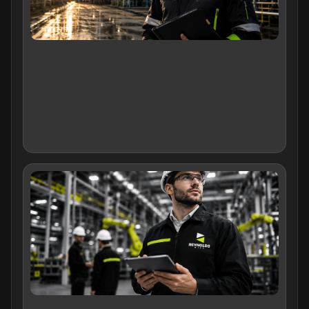
ปล
ในก
ทำง
อะไ
ครบ
ระด
อัป
ล่าส
25
05/
จป.
งาน
คว
สำค
บริษ
อย่
บท
สำค
องค
คว