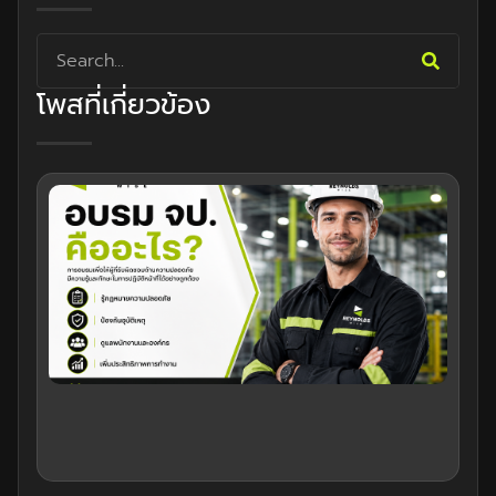
โพสที่เกี่ยวข้อง
อบร
คือ
ทำไ
องค
ต้อ
คว
สำค
กา
เจ้าห
คว
ปล
08/