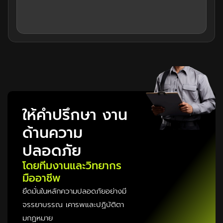
ข้าม
04/
ให้คำปรึกษา งาน
ด้านความ
ปลอดภัย
โดยทีมงานและวิทยากร
มืออาชีพ
ยึดมั่นในหลักความปลอดภัยอย่างมี
จรรยาบรรณ เคารพและปฏิบัติตา
มกฏหมาย